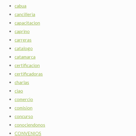
cabua
cancilleria
capacitacion
caprino
carreras
catalogo
catamarca
certificacion
certificadoras
charlas
ciao
comercio
comision
concurso
conociendonos
CONVENIOS