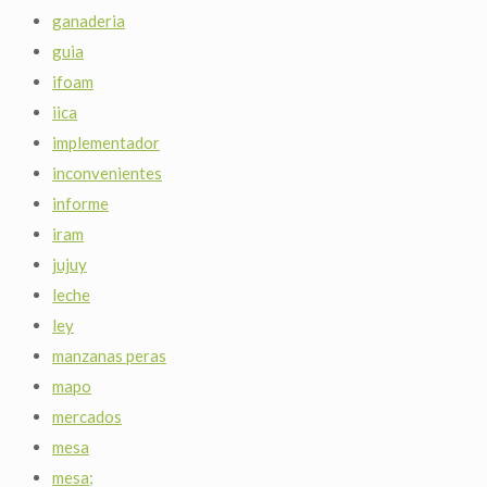
ganaderia
guia
ifoam
iica
implementador
inconvenientes
informe
iram
jujuy
leche
ley
manzanas peras
mapo
mercados
mesa
mesa;