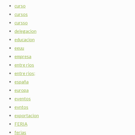
curso
cursos
cursso
delegacion
educacion
eeuu
empresa
entre rios
entre rios;
españa
europa
eventos
evntos
exportacion
FERIA
ferias