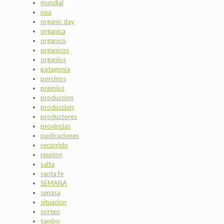
mundial
noa
organic day
organica
organico
organicos
organios
patagonia
porcinos
premios
produccion
produccion;
productores
provincias
puclicaciones
recorrido
reunion
salta
santa fe
SEMANA
senasa
situacion
sorteo
tambo