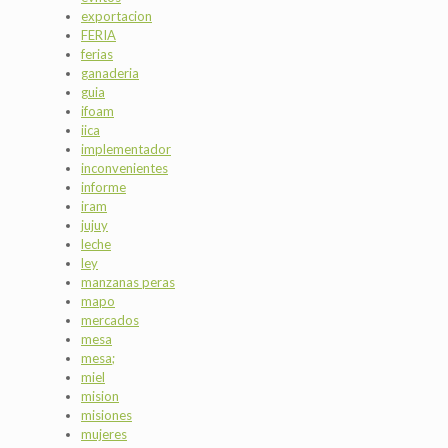
exportacion
FERIA
ferias
ganaderia
guia
ifoam
iica
implementador
inconvenientes
informe
iram
jujuy
leche
ley
manzanas peras
mapo
mercados
mesa
mesa;
miel
mision
misiones
mujeres