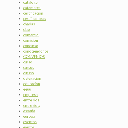
catalogo
catamarca
certificacion
certificadoras
charlas
ciao
comercio
comision
concurso
conociendonos
CONVENIOS
curso
cursos
cursso
delegacion
educacion
eeuu
empresa
entre rios
entre rios;
españa
europa
eventos
evntos