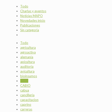
Todo
Charlas y eventos
Noticias MAPO
Novedades inicio
Publicaciones
Sin categoría
Todo
agricultura
agroactiva
alemania
apicultura
auditoria
avicultura
bioinsumos
brasil
CABIO
cabua
cancilleria
capacitacion
caprino
carreras