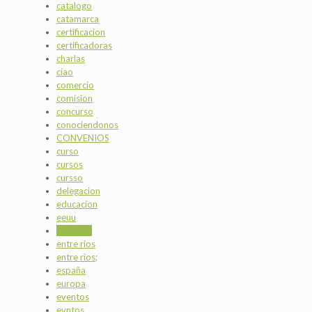
catalogo
catamarca
certificacion
certificadoras
charlas
ciao
comercio
comision
concurso
conociendonos
CONVENIOS
curso
cursos
cursso
delegacion
educacion
eeuu
empresa
entre rios
entre rios;
españa
europa
eventos
evntos