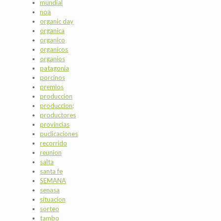
mundial
noa
organic day
organica
organico
organicos
organios
patagonia
porcinos
premios
produccion
produccion;
productores
provincias
puclicaciones
recorrido
reunion
salta
santa fe
SEMANA
senasa
situacion
sorteo
tambo