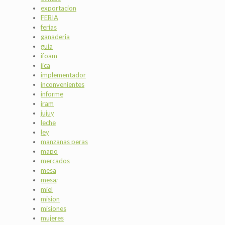
exportacion
FERIA
ferias
ganaderia
guia
ifoam
iica
implementador
inconvenientes
informe
iram
jujuy
leche
ley
manzanas peras
mapo
mercados
mesa
mesa;
miel
mision
misiones
mujeres