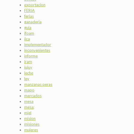
exportacion
FERIA
ferias
ganaderia
guia
ifoam
iica
implementador
inconvenientes
informe
iram
jujuy
leche
ley
manzanas peras
mapo
mercados
mesa
mesa;
miel
mision
misiones
mujeres