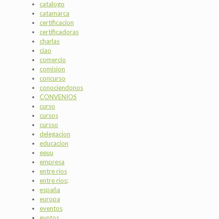
catalogo
catamarca
certificacion
certificadoras
charlas
ciao
comercio
comision
concurso
conociendonos
CONVENIOS
curso
cursos
cursso
delegacion
educacion
eeuu
empresa
entre rios
entre rios;
españa
europa
eventos
evntos