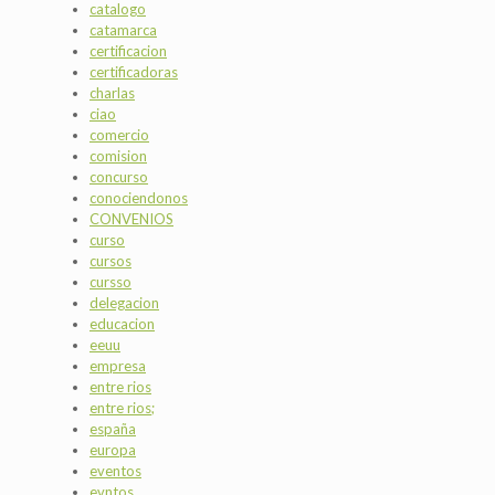
catalogo
catamarca
certificacion
certificadoras
charlas
ciao
comercio
comision
concurso
conociendonos
CONVENIOS
curso
cursos
cursso
delegacion
educacion
eeuu
empresa
entre rios
entre rios;
españa
europa
eventos
evntos