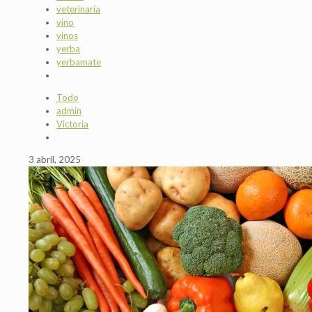
veterinaria
vino
vinos
yerba
yerbamate
Todo
admin
Victoria
3 abril, 2025