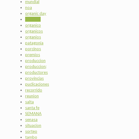
mundial
noa
organic day
organica
organico
organicos
organios
patagonia
porcinos
premios
produccion
produccion;
productores
provincias
puclicaciones
recorrido
reunion
salta
santa fe
SEMANA
senasa
situacion
sorteo
tambo