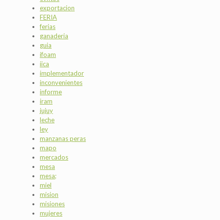
exportacion
FERIA
ferias
ganaderia
guia
ifoam
iica
implementador
inconvenientes
informe
iram
jujuy
leche
ley
manzanas peras
mapo
mercados
mesa
mesa;
miel
mision
misiones
mujeres