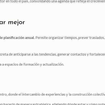
ctor en todo el país, consolidando una agenda que refleja el crecimie
ar mejor
de planificación anual
. Permite organizar tiempos, prever traslados
reta de anticiparse a las tendencias, generar contactos y fortalece
 a espacios de formación y actualización.
ntro, donde el intercambio de experiencias y la construcción colecti
ino hacerlo de manera estratégica, eligiendo dónde estar y cómo pot