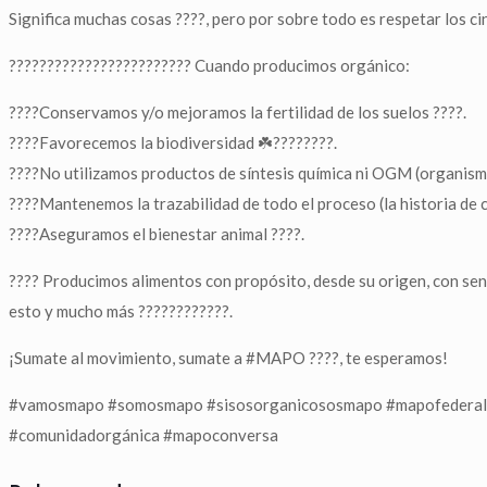
Significa muchas cosas ????, pero por sobre todo es respetar los c
????????‍????????????‍???? Cuando producimos orgánico:
????Conservamos y/o mejoramos la fertilidad de los suelos ????.
????Favorecemos la biodiversidad ☘️????????.
????No utilizamos productos de síntesis química ni OGM (organis
????Mantenemos la trazabilidad de todo el proceso (la historia de 
????Aseguramos el bienestar animal ????.
???? Producimos alimentos con propósito, desde su origen, con senti
esto y mucho más ????????????.
¡Sumate al movimiento, sumate a #MAPO ????, te esperamos!
#vamosmapo #somosmapo #sisosorganicososmapo #mapofederal #
#comunidadorgánica #mapoconversa