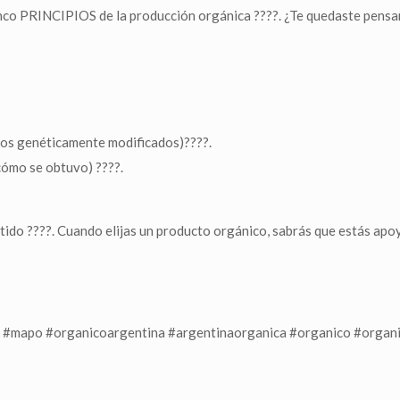
inco PRINCIPIOS de la producción orgánica ????️. ¿Te quedaste pens
mos genéticamente modificados)????.
cómo se obtuvo) ????.
do ????. Cuando elijas un producto orgánico, sabrás que estás apoy
mapo #organicoargentina #argentinaorganica #organico #organ