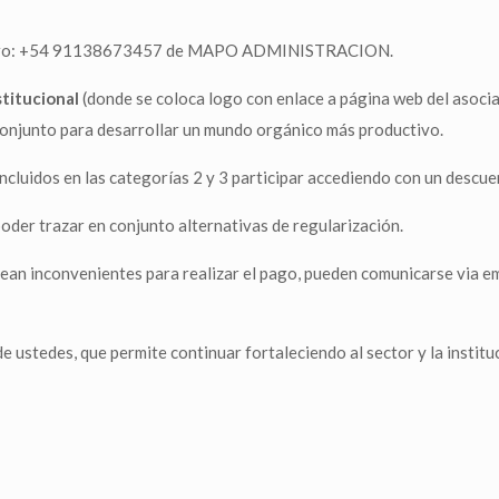
 número: +54 91138673457 de MAPO ADMINISTRACION.
stitucional
(donde se coloca logo con enlace a página web del asoci
conjunto para desarrollar un mundo orgánico más productivo.
luidos en las categorías 2 y 3 participar accediendo con un descuen
der trazar en conjunto alternativas de regularización.
ean inconvenientes para realizar el pago, pueden comunicarse via 
stedes, que permite continuar fortaleciendo al sector y la institu