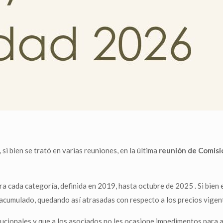
 bien se trató en varias reuniones, en la última
reunión de Comisió
ara cada categoría, definida en 2019, hasta octubre de 2025 . Si bien
 acumulado, quedando así atrasadas con respecto a los precios vigent
ucionales y que a los asociados no les ocasione impedimentos para ap