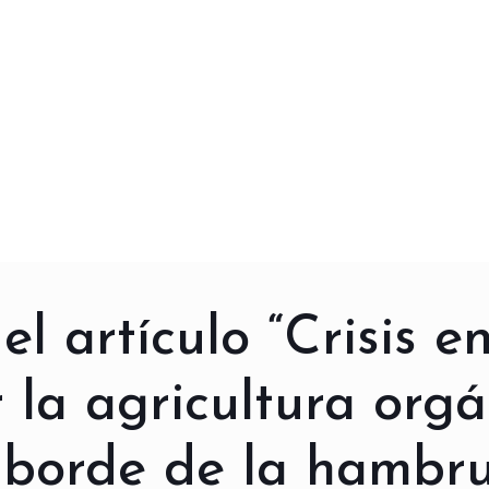
l artículo “Crisis e
 la agricultura org
l borde de la hambr