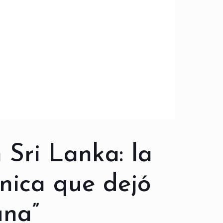
n Sri Lanka: la
ánica que dejó
una”