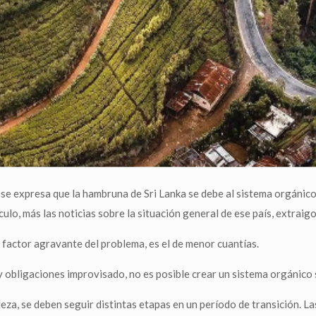
se expresa que la hambruna de Sri Lanka se debe al sistema orgánico;
ículo, más las noticias sobre la situación general de ese país, extrai
 factor agravante del problema, es el de menor cuantías.
y obligaciones improvisado, no es posible crear un sistema orgánico 
za, se deben seguir distintas etapas en un período de transición. La