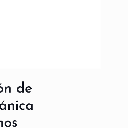
ón de
ánica
nos