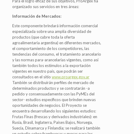
Para el logro eficaz de sus objetivos, ProArgex ha
organizado sus servicios en tres áreas:
Información de Mercados:
Este componente brindará información comercial
especializada sobre una amplia diversidad de
productos (que cubre toda la oferta
agroalimentaria argentina) en diferentes mercados,
el comportamiento de los competidores, las
tendencias del consumo, el tratamiento arancelario
y las normas para-arancelarias vigentes, como así
también todos los estímulos a la exportación
vigentes en nuestro país, que podrán ser
consultados en el sitio
www.proargex.gov.ar
También se distribuirán perfiles de mercado de
determinados productos y se contratarán -a
pedido y consensuadamente con las PyMEs del
sector- estudios específicos que brinden nuevas
oportunidades de negocios. El Proyecto se
encuentra desarrollando los siguientes estudios:
Frutas Finas (frescas y derivados industriales): en
Rusia, Brasil, Inglaterra, Países Bajos, Noruega,
Suecia, Dinamarca y Finlandia; se realizará también
un estudio sobre frambuesas y moras para los