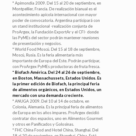
* Apimondia 2009. Del 15 al 20 de septiembre, en
Montpellier, Francia. De realización bianual es el
acontecimiento apícola internacional con mayor
poder de convocatoria. Argentina participará con
un stand institucional -realización conjunta de
ProArgex, la Fundación ExportAr y el CFI- donde
las PyMEs del sector podrán mantener reuniones
de presentación y negocios.
* World Food Moscú. Del 15 al 18 de septiembre,
Moscú, Rusia. Es la feria alimentaria más
importante de Europa del Este. Podrán participar,
con ProArgex PyMEs productoras de fruta fresca.
* Biofach América. Del 24 al 26 de septiembre,
en Boston, Massachussets, Estados Unidos. Es
la primer edición de Biofach, la principal feria
de alimentos orgánicos, en Estados Unidos, un
mercado con una demanda creciente.
* ANUGA 2009. Del 10 al 14 de octubre, en
Colonia, Alemania. Es la principal feria de alimentos
de Europa en los años impares. ProArgex decidió
contratar dos espacios, uno en Alimentos Gourmet
y otros en Panificados y Golosinas.
* FHC China Food and Hotel China, Shanghai. Del
18 al 20 de noviembre, en Shanghai, China. Está