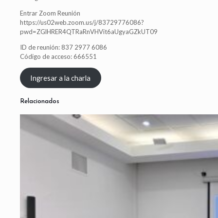
Entrar Zoom Reunión
https://us02web.zoom.us/j/83729776086?
pwd=ZGlHRER4QTRaRnVHVit6aUgyaGZkUT09
ID de reunión: 837 2977 6086
Código de acceso: 666551
Ingresar a la charla
Relacionados